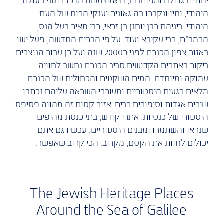
‬יהודית ‬גדולה ‬ומפותחת, ‬היא ‬שימשה ‬מרכז ‬רוחני ‬בעולם
‬היהודי, ‬וחיו ‬ונקברו ‬בה ‬גאונים ‬וענקי ‬הרוח ‬של ‬העם
‬היהודי. ‬ביניהם ‬רבן ‬יוחנן ‬בן ‬זכאי, ‬רבי ‬מאיר ‬בעל ‬הנס,
‬הרמב”ם, ‬רבי ‬עקיבא ‬ועוד. ‬על ‬פי ‬הברית ‬החדשה, ‬פעל ‬ישו
‬באזור ‬צפון ‬הכנרת ‬לפני ‬כ2000 ‬שנה ‬ועל ‬כן ‬עבור ‬הנוצרים
‬ביקור ‬באתרים ‬הקדושים ‬סביב ‬הכנרת ‬נחשב ‬לחוויה
‬עמוקה ‬ומיוחדת. ‬המים ‬השקטים ‬והכחולים ‬של ‬הכנרת
‬מלאים ‬רגעים ‬היסטוריים ‬ומעוררי ‬השראה ‬עליהם ‬נכתבו
‬שירים ‬אגדות וסיפורים ‬רבים. ‬אזור ‬קסום ‬זה ‬מהווה ‬פסיפס
‬היסטורי ‬של ‬כנסיות, ‬אתרי ‬קודש, ‬בתי ‬כנסת ‬מהיפים
‬שנראו ‬והשתמרו ‬ומבנים ‬היסטוריים. ‬עכשיו ‬גם ‬אתם
‬יכולים ‬לחוות ‬את ‬הקסם, ‬מקרוב. ‬הכי ‬קרוב ‬שאפשר.‬‬‬‬‬‬‬‬‬‬‬‬‬‬‬‬‬‬‬‬‬‬‬‬‬‬‬‬‬‬‬‬‬‬‬‬‬‬‬‬‬‬‬‬‬‬‬‬‬‬‬‬‬‬‬‬‬‬‬‬‬‬‬‬‬‬‬‬‬‬‬‬‬‬‬‬‬‬‬‬‬‬‬‬‬‬‬‬‬‬‬‬‬‬‬‬‬‬‬‬‬‬‬‬‬‬‬‬‬‬‬
The Jewish Heritage Places
Around the Sea of Galilee