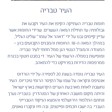
העיר טבריה
חומות ‬טבריה ‬העתיקה הקיפו ‬את העיר וקבעו ‬את
‬גבולותיה ‬עד ‬תחילת המאה ‬העשרים. ‬שרידי ‬החומות ‬אשר
‬עדיין ‬קיימים ‬נבנו ‬על ‬ידי ‬“דאהר ‬אל ‬עומר“ ‬שליט ‬הגליל,
‬במהלך המאה ‬ה-‬18. החומות ‬והמבנים ‬הקבועים ‬בהן ‬–‬
‬המצודה ‬והמגדל ‬הנטוי ‬הנן ‬סמל ‬חזותי ‬לעיר ‬טבריה
‬ומופיעות ‬בסמלה ‬הרשמי ‬של ‬העיר. ‬די ‬במבט ‬חטוף ‬בכנרת
‬ממרפסות ‬הדירות ‬בפרויקט ‬כדי ‬להתאהב. ‬‬‬‬‬‬‬‬‬‬‬‬‬‬‬‬‬‬‬‬‬‬‬‬‬‬‬‬‬‬‬‬‬‬‬‬‬‬‬‬‬‬‬‬‬‬‬‬‬‬‬‬‬‬‬‬‬‬‬‬‬‬‬‬‬‬‬
העיר ‬טבריה ‬נוסדה ‬בשנת ‬20 ‬לספירה על ‬ידי הורדוס
‬אנטיפס ונקראה ‬על ‬שמו ‬של ‬הקיסר ‬הרומי טיבריוס. העיר
‬נחשבת ‬לאחת ‬מארבעת ‬הערים ‬הקדושות ‬בארץ ‬ישראל
‬והיתה ‬מקום ‬מושבה ‬האחרון ‬של הסנהדרין. בטבריה ‬נערך
‬ונחתם ‬התלמוד ‬הירושלמי ‬והומצא ‬הניקוד ‬הטברייני
‬העברי. ‬בה ‬ישבו ‬חכמים ‬ופייטנים, ‬ובה ‬חיו ‬ונקברו ‬גאונים,