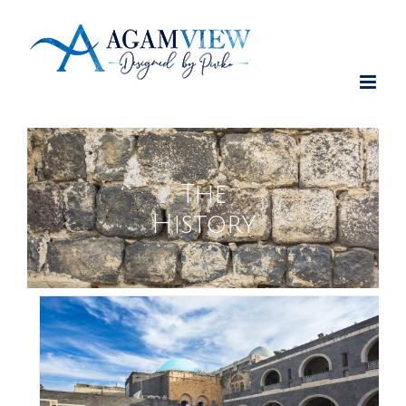
לג
תוכן
The
History