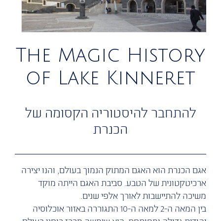
The Magic History
of Lake Kinneret
להתחבר להיסטוריה הקסומה של
הכנרת
אגם ‬הכנרת ‬הוא ‬האגם ‬המתוק ‬הנמוך ‬בעולם, ‬והנו ‬יצירה
‬ארכיטקטונית ‬של ‬הטבע. ‬סביבת ‬האגם ‬הייתה ‬מוקד
‬משיכה ‬להתיישבות ‬לאורך ‬אלפי ‬שנים. ‬
בין ‬המאה ‬ה-‬2 ‬למאה ‬ה-‬10 ‬התגוררה ‬באזור ‬אוכלוסיה