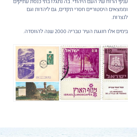
‬ענקי ‬הרוח ‬של ‬העם ‬היהודי. ‬בה ‬נתגלו ‬בתי ‬כנסת ‬עתיקים
‬וממצאים ‬היסטוריים ‬חסרי ‬תקדים, ‬גם ליהדות ‬וגם
לנצרות. ‬‬‬‬‬‬‬‬‬‬‬‬‬‬‬‬‬‬‬‬‬‬‬‬‬‬‬‬‬‬‬‬‬‬‬‬‬‬‬‬‬‬‬‬‬‬‬‬‬‬‬‬‬‬‬‬‬‬‬‬
בימים ‬אלו ‬חוגגת ‬העיר ‬טבריה ‬2000 ‬שנה ‬להווסדה.‬‬‬‬‬‬‬‬‬