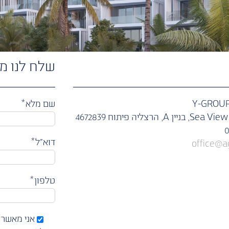
שלח לנו מי
שם מלא*
דוא״ל*
office@
טלפון*
אני מאשר/