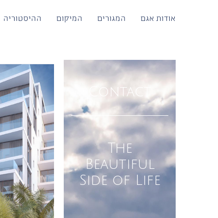
לג
תוכן
אודות אגם
המגורים
המיקום
ההיסטוריה
Contact
The
Beautiful
Side of Life